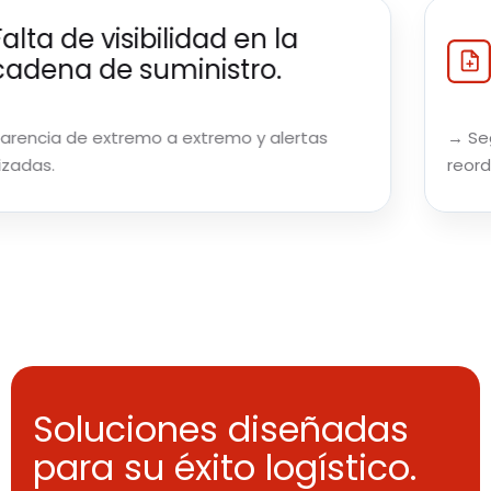
e visibilidad en la
Sist
 de suministro.
Deso
 extremo a extremo y alertas
→ Seguimiento 
reordenamient
Soluciones diseñadas
para su éxito logístico.