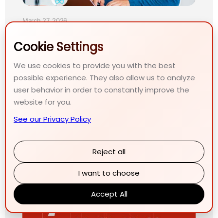
March 27, 2026
How to Choose the Right
Cookie Settings
Tech Stack?
We use cookies to provide you with the best
Struggling to pick the best technology for your
possible experience. They also allow us to analyze
app? Learn the key differences between
user behavior in order to constantly improve the
mobile, cross-platform, and web apps, and find
website for you.
the perfect fit for your business.
See our Privacy Policy
Reject all
I want to choose
Accept All